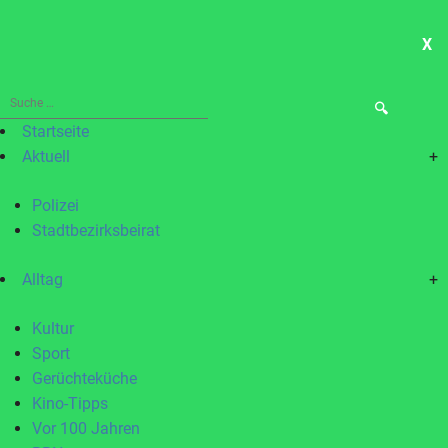
X
ME
Suche
nach:
Startseite
Aktuell
+
Polizei
Stadtbezirksbeirat
Alltag
+
Kultur
Sport
Gerüchteküche
Kino-Tipps
Vor 100 Jahren