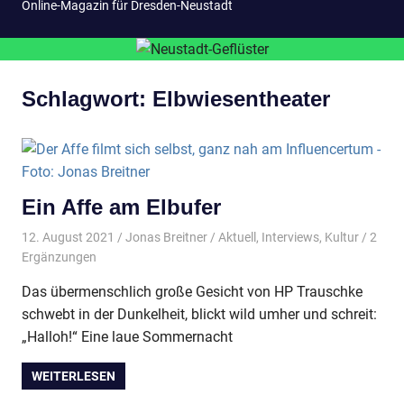
Online-Magazin für Dresden-Neustadt
Schlagwort:
Elbwiesentheater
Ein Affe am Elbufer
12. August 2021
Jonas Breitner
Aktuell
,
Interviews
,
Kultur
/ 2
Ergänzungen
Das übermenschlich große Gesicht von HP Trauschke
schwebt in der Dunkelheit, blickt wild umher und schreit:
„Halloh!“ Eine laue Sommernacht
WEITERLESEN