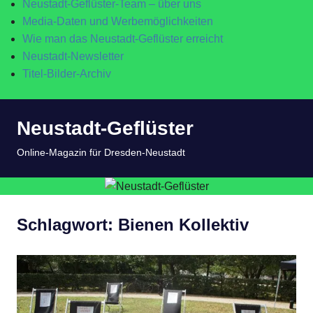
Neustadt-Geflüster-Team – über uns
Media-Daten und Werbemöglichkeiten
Wie man das Neustadt-Geflüster erreicht
Neustadt-Newsletter
Titel-Bilder-Archiv
Zum
Neustadt-Geflüster
Inhalt
springen
MENÜ
Online-Magazin für Dresden-Neustadt
Schlagwort:
Bienen Kollektiv