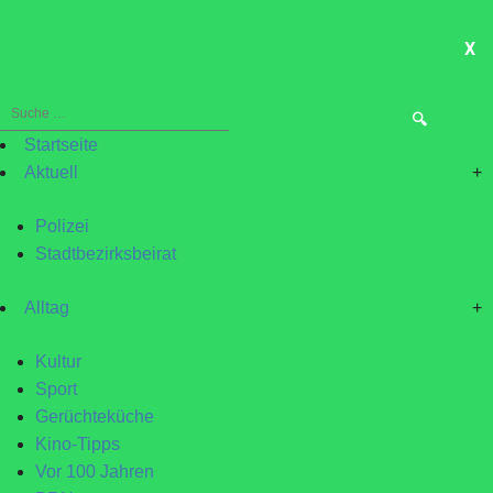
X
ME
Suche
nach:
Startseite
Aktuell
+
Polizei
Stadtbezirksbeirat
Alltag
+
Kultur
Sport
Gerüchteküche
Kino-Tipps
Vor 100 Jahren