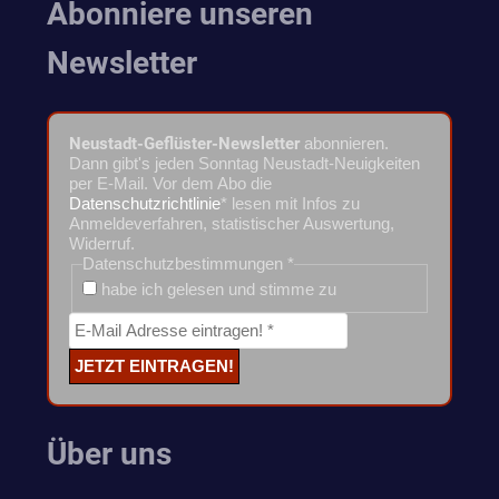
Abonniere unseren
Newsletter
Neustadt-Geflüster-Newsletter
abonnieren.
Dann gibt's jeden Sonntag Neustadt-Neuigkeiten
per E-Mail. Vor dem Abo die
Datenschutzrichtlinie
* lesen mit Infos zu
Anmeldeverfahren, statistischer Auswertung,
Widerruf.
Datenschutzbestimmungen
*
habe ich gelesen und stimme zu
Über uns