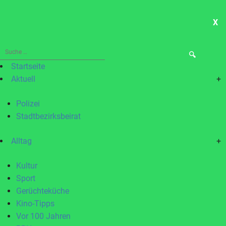
X
ME
Suche
nach:
Startseite
Aktuell
+
Polizei
Stadtbezirksbeirat
Alltag
+
Kultur
Sport
Gerüchteküche
Kino-Tipps
Vor 100 Jahren