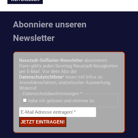
Abonniere unseren
Newsletter
Neustadt-Geflüster-Newsletter
abonnieren.
Dann gibt's jeden Sonntag Neustadt-Neuigkeiten
per E-Mail. Vor dem Abo die
Datenschutzrichtlinie
* lesen mit Infos zu
Anmeldeverfahren, statistischer Auswertung,
Widerruf.
Datenschutzbestimmungen
*
habe ich gelesen und stimme zu