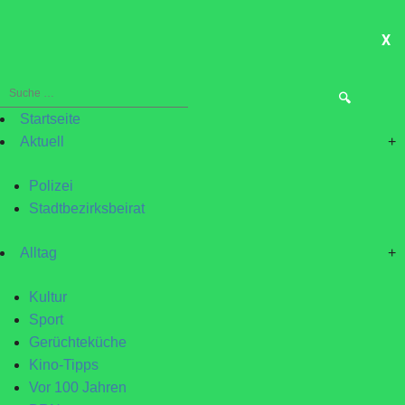
X
ME
Suche
nach:
Startseite
Aktuell
+
Polizei
Stadtbezirksbeirat
Alltag
+
Kultur
Sport
Gerüchteküche
Kino-Tipps
Vor 100 Jahren