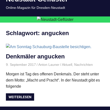
springen
MENÜ
Online-Magazin für Dresden-Neustadt
Schlagwort:
angucken
Denkmäler angucken
9. September 2017
Anton Launer
Aktuell
,
Nachrichten
Morgen ist Tag des offenen Denkmals. Der steht unter
dem Motto: „Macht und Pracht“. In der Neustadt gibt es
folgende
WEITERLESEN