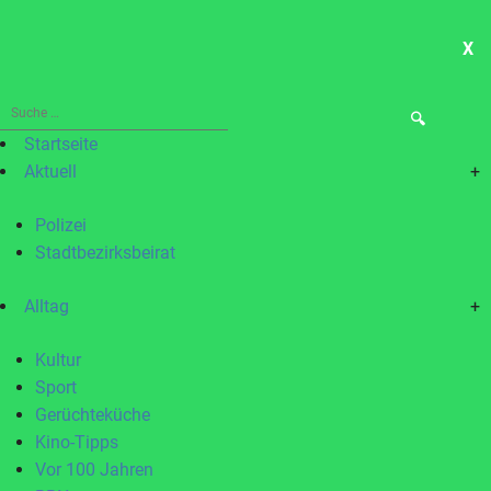
X
ME
Suche
nach:
Startseite
Aktuell
+
Polizei
Stadtbezirksbeirat
Alltag
+
Kultur
Sport
Gerüchteküche
Kino-Tipps
Vor 100 Jahren