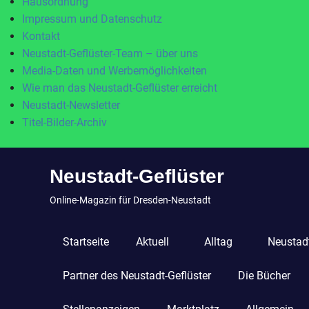
Hausordnung
Impressum und Datenschutz
Kontakt
Neustadt-Geflüster-Team – über uns
Media-Daten und Werbemöglichkeiten
Wie man das Neustadt-Geflüster erreicht
Neustadt-Newsletter
Titel-Bilder-Archiv
Zum
Neustadt-Geflüster
Inhalt
springen
Online-Magazin für Dresden-Neustadt
Startseite
Aktuell
Alltag
Neustadt
Partner des Neustadt-Geflüster
Die Bücher