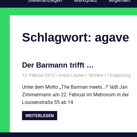
Stellenanzeigen
Marktplatz
Allgemein
Schlagwort:
agave
Der Barmann trifft …
12. Februar 2010
Anton Launer
Termine
/ 1 Ergänzung
Unter dem Motto „The Barman meets…!“ lädt Jan
Zimmermann am 22. Februar im Metronom in der
Louisenstraße 55 ab 14
WEITERLESEN