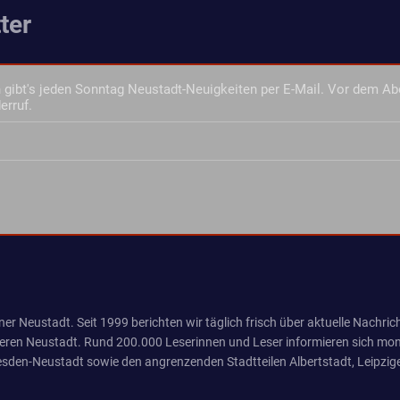
ter
gibt's jeden Sonntag Neustadt-Neuigkeiten per E-Mail. Vor dem Ab
erruf.
er Neustadt. Seit 1999 berichten wir täglich frisch über aktuelle Nachrich
eren Neustadt. Rund 200.000 Leserinnen und Leser informieren sich mona
sden-Neustadt sowie den angrenzenden Stadtteilen Albertstadt, Leipzige