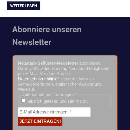
WEITERLESEN
Abonniere unseren
Newsletter
Neustadt-Geflüster-Newsletter
abonnieren.
Dann gibt's jeden Sonntag Neustadt-Neuigkeiten
per E-Mail. Vor dem Abo die
Datenschutzrichtlinie
* lesen mit Infos zu
Anmeldeverfahren, statistischer Auswertung,
Widerruf.
Datenschutzbestimmungen
*
habe ich gelesen und stimme zu