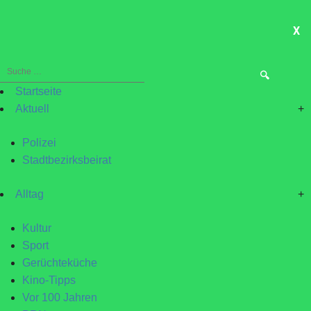
X
ME
Suche
nach:
Startseite
Aktuell
+
Polizei
Stadtbezirksbeirat
Alltag
+
Kultur
Sport
Gerüchteküche
Kino-Tipps
Vor 100 Jahren