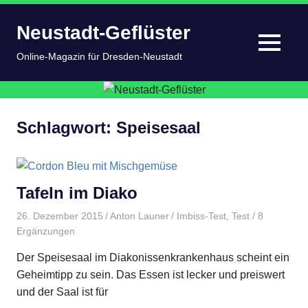
Zum
Neustadt-Geflüster
Inhalt
springen
MENÜ
Online-Magazin für Dresden-Neustadt
Schlagwort:
Speisesaal
Tafeln im Diako
26. Dezember 2015
Anton Launer
Imbiss-Test
,
Test
/ 8
Ergänzungen
Der Speisesaal im Diakonissenkrankenhaus scheint ein
Geheimtipp zu sein. Das Essen ist lecker und preiswert
und der Saal ist für