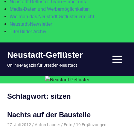
Neustadt-Geflüster-Team – über uns
Media-Daten und Werbemöglichkeiten
Wie man das Neustadt-Geflüster erreicht
Neustadt-Newsletter
Titel-Bilder-Archiv
Zum
Neustadt-Geflüster
Inhalt
springen
MENÜ
Online-Magazin für Dresden-Neustadt
Schlagwort:
sitzen
Nachts auf der Baustelle
27. Juli 2012
Anton Launer
Foto
/ 19 Ergänzungen