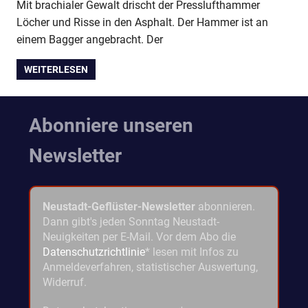
Mit brachialer Gewalt drischt der Presslufthammer
Löcher und Risse in den Asphalt. Der Hammer ist an
einem Bagger angebracht. Der
WEITERLESEN
Abonniere unseren
Newsletter
Neustadt-Geflüster-Newsletter
abonnieren.
Dann gibt's jeden Sonntag Neustadt-
Neuigkeiten per E-Mail. Vor dem Abo die
Datenschutzrichtlinie
* lesen mit Infos zu
Anmeldeverfahren, statistischer Auswertung,
Widerruf.