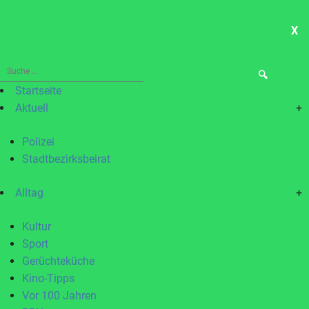
X
ME
Suche
nach:
Startseite
Aktuell
+
Polizei
Stadtbezirksbeirat
Alltag
+
Kultur
Sport
Gerüchteküche
Kino-Tipps
Vor 100 Jahren