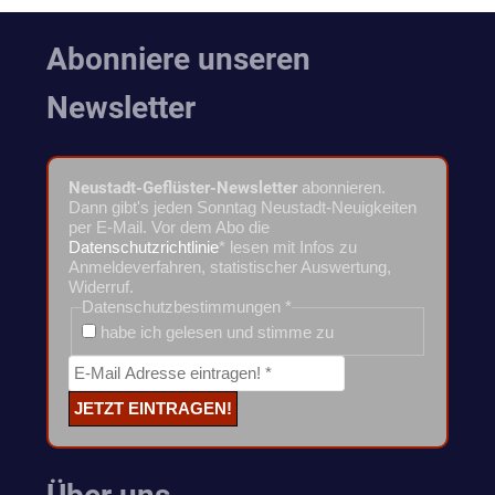
Abonniere unseren
Newsletter
Neustadt-Geflüster-Newsletter
abonnieren.
Dann gibt's jeden Sonntag Neustadt-Neuigkeiten
per E-Mail. Vor dem Abo die
Datenschutzrichtlinie
* lesen mit Infos zu
Anmeldeverfahren, statistischer Auswertung,
Widerruf.
Datenschutzbestimmungen
*
habe ich gelesen und stimme zu