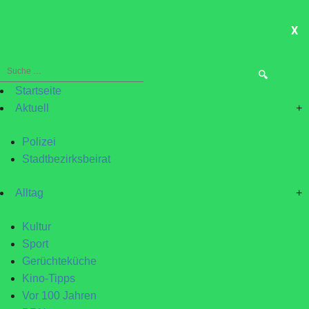
X
ME
Suche
nach:
Startseite
Aktuell
+
Polizei
Stadtbezirksbeirat
Alltag
+
Kultur
Sport
Gerüchteküche
Kino-Tipps
Vor 100 Jahren