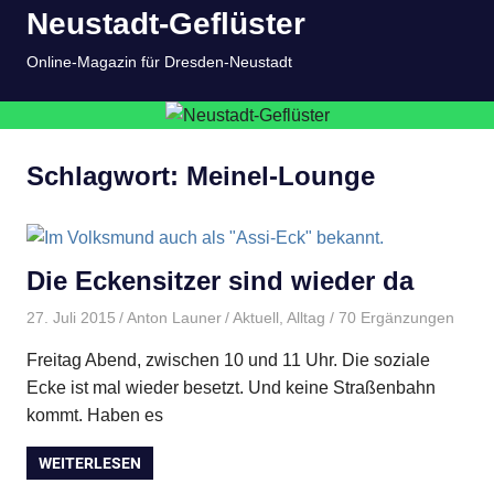
Neustadt-Geflüster
Inhalt
springen
MENÜ
Online-Magazin für Dresden-Neustadt
Schlagwort:
Meinel-Lounge
Die Eckensitzer sind wieder da
27. Juli 2015
Anton Launer
Aktuell
,
Alltag
/ 70 Ergänzungen
Freitag Abend, zwischen 10 und 11 Uhr. Die soziale
Ecke ist mal wieder besetzt. Und keine Straßenbahn
kommt. Haben es
WEITERLESEN