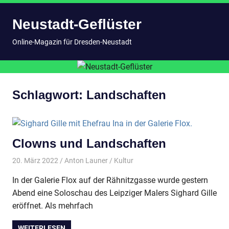
Zum
Neustadt-Geflüster
Inhalt
springen
MENÜ
Online-Magazin für Dresden-Neustadt
Schlagwort:
Landschaften
Clowns und Landschaften
20. März 2022
Anton Launer
Kultur
In der Galerie Flox auf der Rähnitzgasse wurde gestern
Abend eine Soloschau des Leipziger Malers Sighard Gille
eröffnet. Als mehrfach
WEITERLESEN