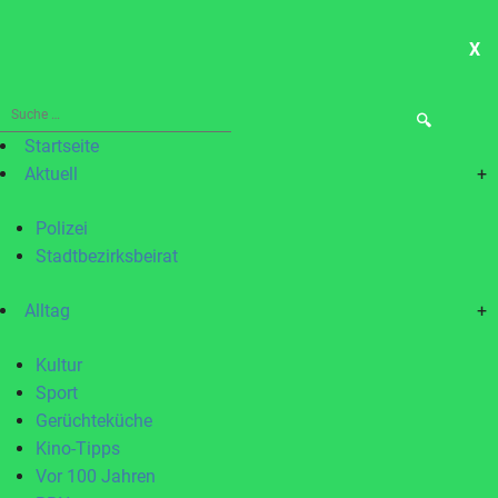
X
ME
Suche
nach:
Startseite
Aktuell
+
Polizei
Stadtbezirksbeirat
Alltag
+
Kultur
Sport
Gerüchteküche
Kino-Tipps
Vor 100 Jahren