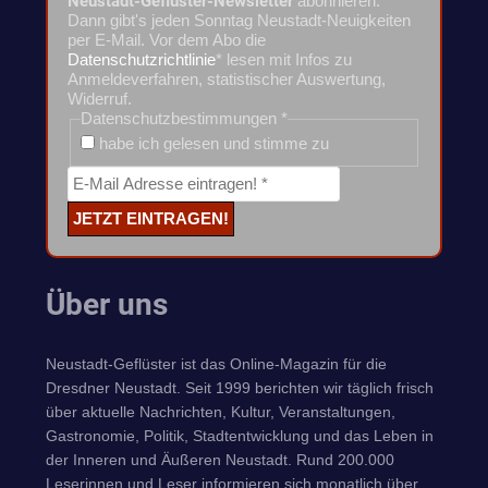
Neustadt-Geflüster-Newsletter
abonnieren.
Dann gibt's jeden Sonntag Neustadt-Neuigkeiten
per E-Mail. Vor dem Abo die
Datenschutzrichtlinie
* lesen mit Infos zu
Anmeldeverfahren, statistischer Auswertung,
Widerruf.
Datenschutzbestimmungen
*
habe ich gelesen und stimme zu
Über uns
Neustadt-Geflüster ist das Online-Magazin für die
Dresdner Neustadt. Seit 1999 berichten wir täglich frisch
über aktuelle Nachrichten, Kultur, Veranstaltungen,
Gastronomie, Politik, Stadtentwicklung und das Leben in
der Inneren und Äußeren Neustadt. Rund 200.000
Leserinnen und Leser informieren sich monatlich über