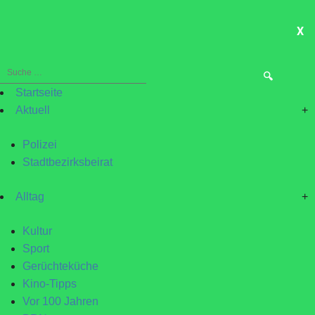
X
ME
Suche
nach:
Startseite
Aktuell
+
Polizei
Stadtbezirksbeirat
Alltag
+
Kultur
Sport
Gerüchteküche
Kino-Tipps
Vor 100 Jahren