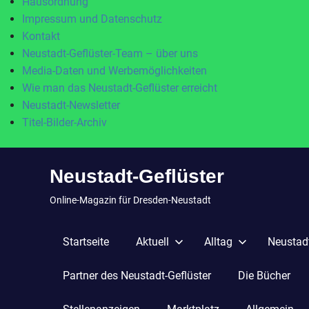
Hausordnung
Impressum und Datenschutz
Kontakt
Neustadt-Geflüster-Team – über uns
Media-Daten und Werbemöglichkeiten
Wie man das Neustadt-Geflüster erreicht
Neustadt-Newsletter
Titel-Bilder-Archiv
Zum
Neustadt-Geflüster
Inhalt
springen
Online-Magazin für Dresden-Neustadt
Startseite
Aktuell
Alltag
Neustadt
Partner des Neustadt-Geflüster
Die Bücher