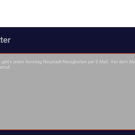
ter
gibt's jeden Sonntag Neustadt-Neuigkeiten per E-Mail. Vor dem Ab
erruf.