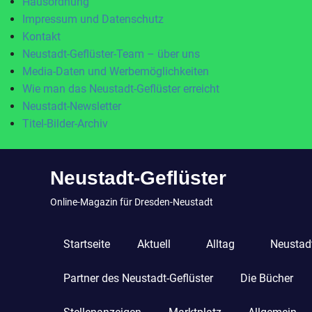
Hausordnung
Impressum und Datenschutz
Kontakt
Neustadt-Geflüster-Team – über uns
Media-Daten und Werbemöglichkeiten
Wie man das Neustadt-Geflüster erreicht
Neustadt-Newsletter
Titel-Bilder-Archiv
Zum
Neustadt-Geflüster
Inhalt
springen
Online-Magazin für Dresden-Neustadt
Startseite
Aktuell
Alltag
Neustadt
Partner des Neustadt-Geflüster
Die Bücher