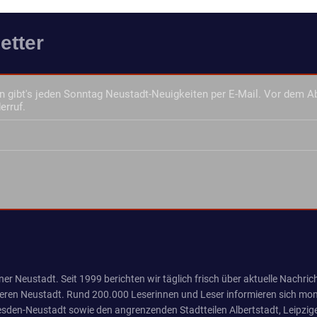
etter
 gibt's jeden Sonntag Neustadt-Neuigkeiten per E-Mail. Vor dem A
erruf.
er Neustadt. Seit 1999 berichten wir täglich frisch über aktuelle Nachrich
eren Neustadt. Rund 200.000 Leserinnen und Leser informieren sich mona
sden-Neustadt sowie den angrenzenden Stadtteilen Albertstadt, Leipzige