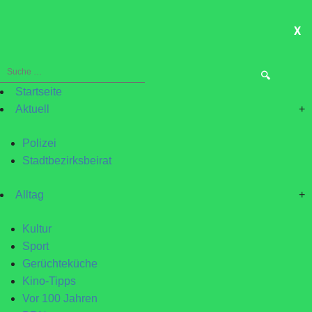
X
ME
Suche
nach:
Startseite
Aktuell
+
Polizei
Stadtbezirksbeirat
Alltag
+
Kultur
Sport
Gerüchteküche
Kino-Tipps
Vor 100 Jahren