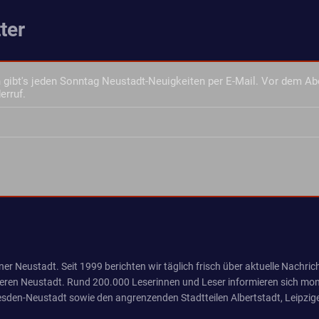
ter
gibt's jeden Sonntag Neustadt-Neuigkeiten per E-Mail. Vor dem Ab
erruf.
er Neustadt. Seit 1999 berichten wir täglich frisch über aktuelle Nachrich
eren Neustadt. Rund 200.000 Leserinnen und Leser informieren sich mona
sden-Neustadt sowie den angrenzenden Stadtteilen Albertstadt, Leipzige