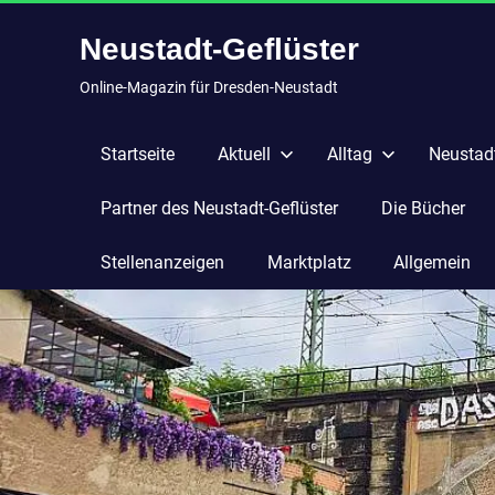
Zum
Neustadt-Geflüster
Inhalt
springen
Online-Magazin für Dresden-Neustadt
Startseite
Aktuell
Alltag
Neustadt
Partner des Neustadt-Geflüster
Die Bücher
Stellenanzeigen
Marktplatz
Allgemein