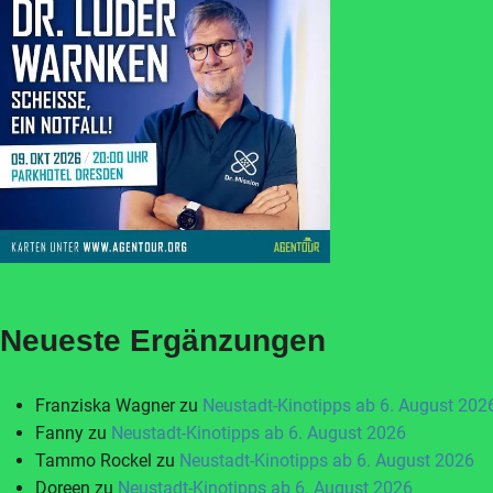
Neueste Ergänzungen
Franziska Wagner
zu
Neustadt-Kinotipps ab 6. August 202
Fanny
zu
Neustadt-Kinotipps ab 6. August 2026
Tammo Rockel
zu
Neustadt-Kinotipps ab 6. August 2026
Doreen
zu
Neustadt-Kinotipps ab 6. August 2026