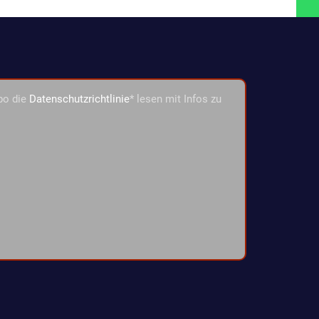
bo die
Datenschutzrichtlinie
* lesen mit Infos zu