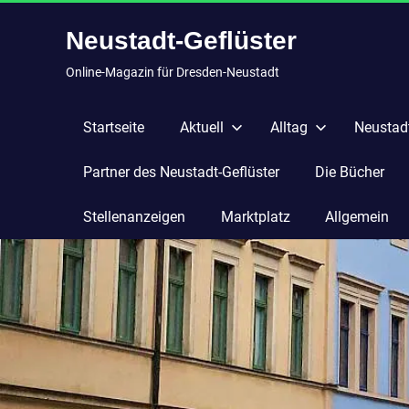
Zum
Neustadt-Geflüster
Inhalt
springen
Online-Magazin für Dresden-Neustadt
Startseite
Aktuell
Alltag
Neustadt
Partner des Neustadt-Geflüster
Die Bücher
Stellenanzeigen
Marktplatz
Allgemein