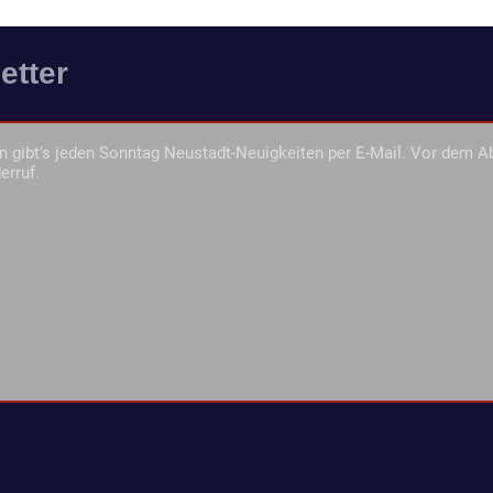
etter
 gibt's jeden Sonntag Neustadt-Neuigkeiten per E-Mail. Vor dem A
erruf.