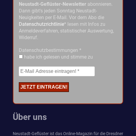
Neustadt-Geflüster-Newsletter
abonnieren.
Dann gibt's jeden Sonntag Neustadt-
Neuigkeiten per E-Mail. Vor dem Abo die
Datenschutzrichtlinie
* lesen mit Infos zu
Anmeldeverfahren, statistischer Auswertung,
Widerruf.
Datenschutzbestimmungen
*
habe ich gelesen und stimme zu
Über uns
Neustadt-Geflüster ist das Online-Magazin für die Dresdner