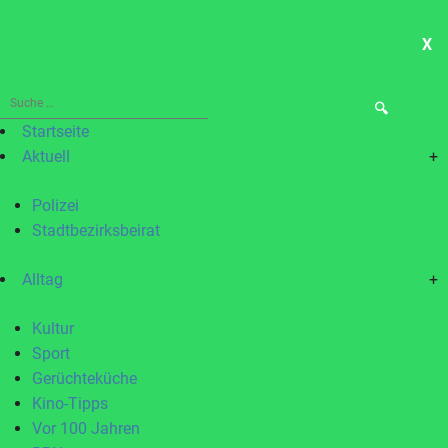
X
ME
Suche
nach:
Startseite
Aktuell
+
Polizei
Stadtbezirksbeirat
Alltag
+
Kultur
Sport
Gerüchteküche
Kino-Tipps
Vor 100 Jahren