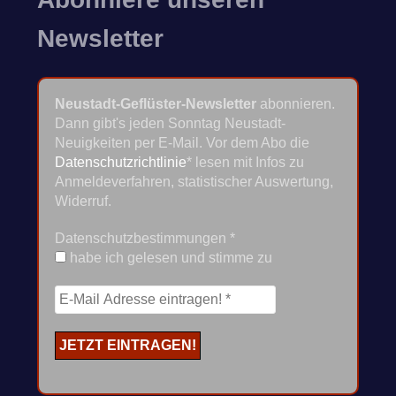
Newsletter
Neustadt-Geflüster-Newsletter
abonnieren.
Dann gibt's jeden Sonntag Neustadt-
Neuigkeiten per E-Mail. Vor dem Abo die
Datenschutzrichtlinie
* lesen mit Infos zu
Anmeldeverfahren, statistischer Auswertung,
Widerruf.
Datenschutzbestimmungen
*
habe ich gelesen und stimme zu