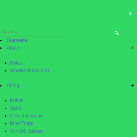
X
ME
Suche
nach:
Startseite
Aktuell
+
Polizei
Stadtbezirksbeirat
Alltag
+
Kultur
Sport
Gerüchteküche
Kino-Tipps
Vor 100 Jahren