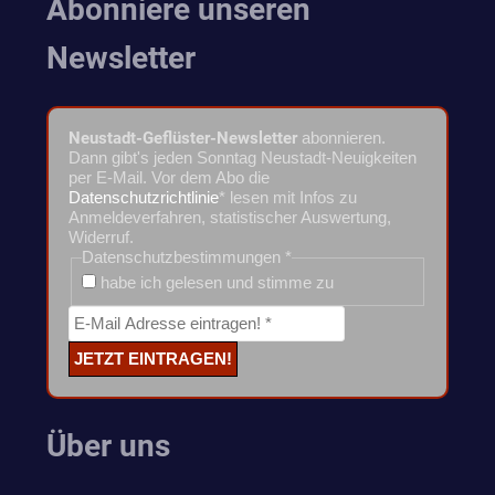
Abonniere unseren
Newsletter
Neustadt-Geflüster-Newsletter
abonnieren.
Dann gibt's jeden Sonntag Neustadt-Neuigkeiten
per E-Mail. Vor dem Abo die
Datenschutzrichtlinie
* lesen mit Infos zu
Anmeldeverfahren, statistischer Auswertung,
Widerruf.
Datenschutzbestimmungen
*
habe ich gelesen und stimme zu
Über uns