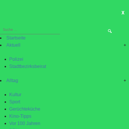
X
ME
Suche
nach:
Startseite
Aktuell
+
Polizei
Stadtbezirksbeirat
Alltag
+
Kultur
Sport
Gerüchteküche
Kino-Tipps
Vor 100 Jahren