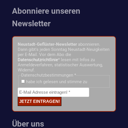
Abonniere unseren
Newsletter
Neustadt-Geflüster-Newsletter
abonnieren.
Dann gibt's jeden Sonntag Neustadt-Neuigkeiten
per E-Mail. Vor dem Abo die
Datenschutzrichtlinie
* lesen mit Infos zu
Anmeldeverfahren, statistischer Auswertung,
Widerruf.
Datenschutzbestimmungen
*
habe ich gelesen und stimme zu
Über uns