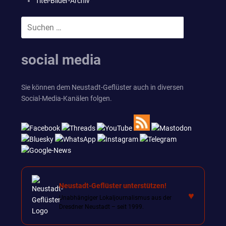
Titel-Bilder-Archiv
Suchen
SUCHEN
nach:
social media
Sie können dem Neustadt-Geflüster auch in diversen
Social-Media-Kanälen folgen.
Neustadt-Geflüster unterstützen!
♥
Unabhängiger Lokaljournalismus aus der
Dresdner Neustadt – seit 1999.