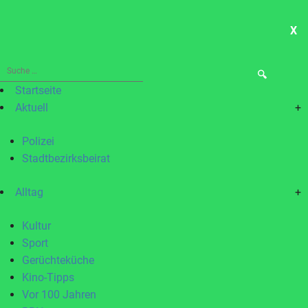
X
ME
Suche
nach:
Startseite
Aktuell
+
Polizei
Stadtbezirksbeirat
Alltag
+
Kultur
Sport
Gerüchteküche
Kino-Tipps
Vor 100 Jahren