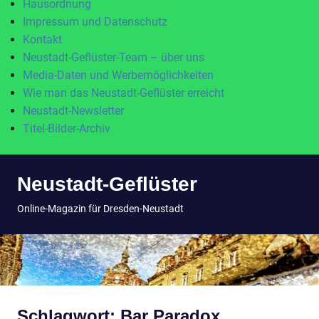
Hausordnung
Impressum und Datenschutz
Kontakt
Neustadt-Geflüster-Team – über uns
Media-Daten und Werbemöglichkeiten
Wie man das Neustadt-Geflüster erreicht
Neustadt-Newsletter
Titel-Bilder-Archiv
Zum
Neustadt-Geflüster
Inhalt
springen
MENÜ
Online-Magazin für Dresden-Neustadt
Schlagwort:
Bar Paradox