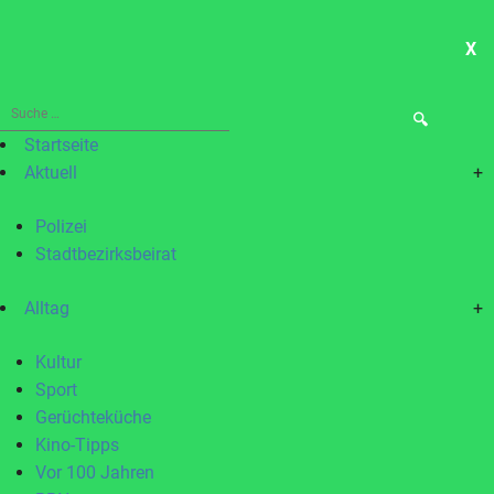
X
ME
Suche
nach:
Startseite
Aktuell
+
Polizei
Stadtbezirksbeirat
Alltag
+
Kultur
Sport
Gerüchteküche
Kino-Tipps
Vor 100 Jahren