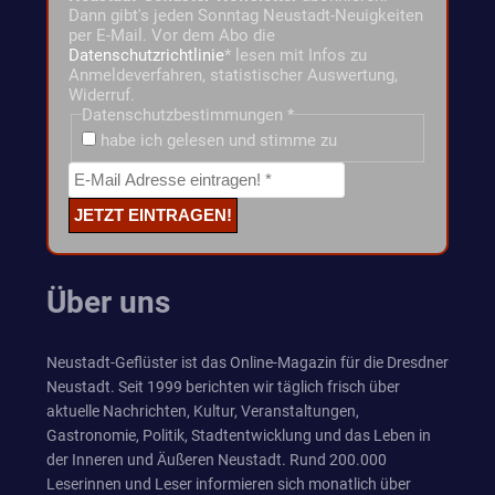
Dann gibt's jeden Sonntag Neustadt-Neuigkeiten
per E-Mail. Vor dem Abo die
Datenschutzrichtlinie
* lesen mit Infos zu
Anmeldeverfahren, statistischer Auswertung,
Widerruf.
Datenschutzbestimmungen
*
habe ich gelesen und stimme zu
Über uns
Neustadt-Geflüster ist das Online-Magazin für die Dresdner
Neustadt. Seit 1999 berichten wir täglich frisch über
aktuelle Nachrichten, Kultur, Veranstaltungen,
Gastronomie, Politik, Stadtentwicklung und das Leben in
der Inneren und Äußeren Neustadt. Rund 200.000
Leserinnen und Leser informieren sich monatlich über