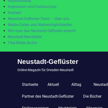
Hausordnung
Impressum und Datenschutz
Kontakt
Neustadt-Geflüster-Team – über uns
Media-Daten und Werbemöglichkeiten
Wie man das Neustadt-Geflüster erreicht
Neustadt-Newsletter
Titel-Bilder-Archiv
Zum
Neustadt-Geflüster
Inhalt
springen
Online-Magazin für Dresden-Neustadt
Startseite
Aktuell
Alltag
Neustadt
Partner des Neustadt-Geflüster
Die Bücher