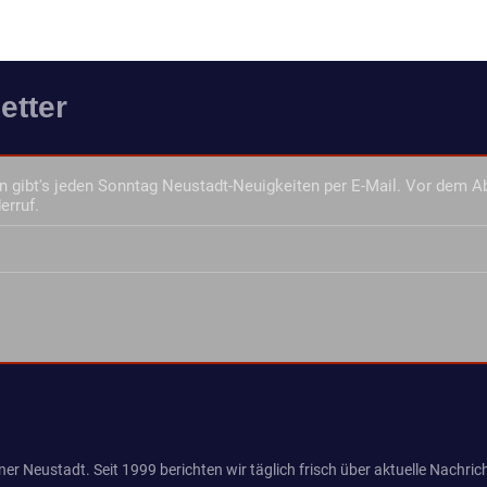
etter
 gibt's jeden Sonntag Neustadt-Neuigkeiten per E-Mail. Vor dem A
erruf.
er Neustadt. Seit 1999 berichten wir täglich frisch über aktuelle Nachrich