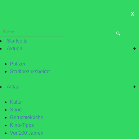
X
ME
Suche
nach:
Startseite
Aktuell
+
Polizei
Stadtbezirksbeirat
Alltag
+
Kultur
Sport
Gerüchteküche
Kino-Tipps
Vor 100 Jahren