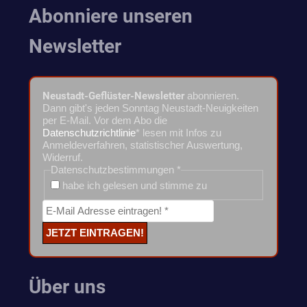
Abonniere unseren
Newsletter
Neustadt-Geflüster-Newsletter
abonnieren.
Dann gibt's jeden Sonntag Neustadt-Neuigkeiten
per E-Mail. Vor dem Abo die
Datenschutzrichtlinie
* lesen mit Infos zu
Anmeldeverfahren, statistischer Auswertung,
Widerruf.
Datenschutzbestimmungen
*
habe ich gelesen und stimme zu
Über uns