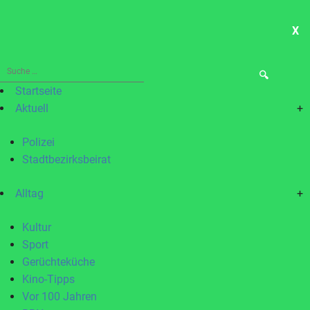
X
ME
Suche
nach:
Startseite
Aktuell
+
Polizei
Stadtbezirksbeirat
Alltag
+
Kultur
Sport
Gerüchteküche
Kino-Tipps
Vor 100 Jahren