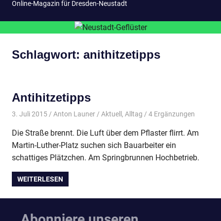
Online-Magazin für Dresden-Neustadt
Schlagwort:
anithitzetipps
Antihitzetipps
3. Juli 2015
Anton Launer
Aktuell
,
Alltag
/ 4 Ergänzungen
Die Straße brennt. Die Luft über dem Pflaster flirrt. Am
Martin-Luther-Platz suchen sich Bauarbeiter ein
schattiges Plätzchen. Am Springbrunnen Hochbetrieb.
WEITERLESEN
Abonniere unseren