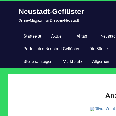
Zum
Neustadt-Geflüster
Inhalt
springen
Online-Magazin für Dresden-Neustadt
Startseite
Aktuell
Alltag
Neustadt
Partner des Neustadt-Geflüster
Die Bücher
Stellenanzeigen
Marktplatz
Allgemein
An